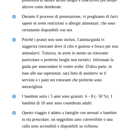
possibilità di saltare alcuni luoghi e trascorrere più tempo
altrove come desiderate.
Durante il processo di prenotazione, vi preghiamo di farci
sapere se avete restrizioni o allergie alimentari, che sono
certamente disponibili con noi.
Poiché i pranzi non sono inclusi, l'autista/guida vi
suggerirà ristoranti dove il cibo è gustoso e fresco per non
ammalarvi. Tuttavia, se avete in mente un ristorante
particolare o preferite luoghi non turistici. Informate la
guida per assecondare le vostre scelte. D'altra parte, in
base alle sue esperienze, sarà lieto di assistervi se il
servizio e i pasti nei ristoranti che preferite sono
meravigliosi.
I bambini sotto i 5 anni sono gratuiti. 6 - 8 (- 50 %). I
bambini di 10 anni sono considerati adulti.
Questo viaggio è adatto a famiglie con neonati o bambini
in età prescolare; un seggiolino auto convertibile o una
culla sono accessibili e disponibili su richiesta.