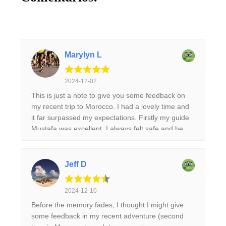
Marylyn L
2024-12-02
This is just a note to give you some feedback on
my recent trip to Morocco. I had a lovely time and
it far surpassed my expectations. Firstly my guide
Mustafa was excellent. I always felt safe and he
was really helpful and accommodating. On the
second last day when I wanted to go to the Jardin
Majorelle he managed to fit it into the programme
Jeff D
and also I got there before the large queues
developed. The accommodation was excellent- the
2024-12-10
riads were particularly lovely and the overnight
Before the memory fades, I thought I might give
stay in the luxury desert camp was truly magical. I
some feedback in my recent adventure (second
was blown away by the scenery. There were too