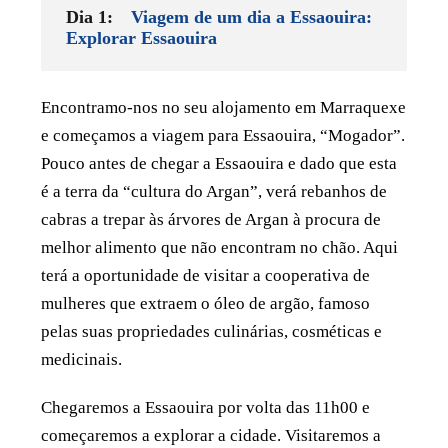
Dia 1:
Viagem de um dia a Essaouira:
Morocco and Traverse Morocco. Without doubt
Explorar Essaouira
absolutely Zayed. Any thanks for a great holiday )
Encontramo-nos no seu alojamento em Marraquexe
e começamos a viagem para Essaouira, “Mogador”.
Pouco antes de chegar a Essaouira e dado que esta
é a terra da “cultura do Argan”, verá rebanhos de
cabras a trepar às árvores de Argan à procura de
melhor alimento que não encontram no chão. Aqui
terá a oportunidade de visitar a cooperativa de
mulheres que extraem o óleo de argão, famoso
pelas suas propriedades culinárias, cosméticas e
medicinais.
Chegaremos a Essaouira por volta das 11h00 e
começaremos a explorar a cidade. Visitaremos a