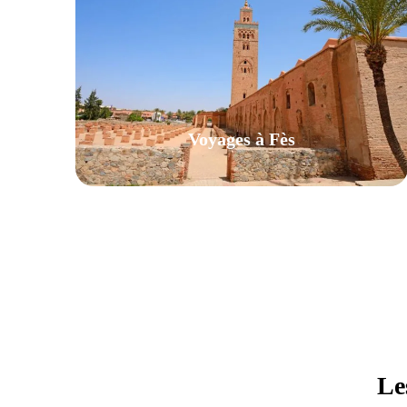
Voyages à Fès
VIEW ALL TOURS
Le