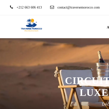
+212 663 606 413
contact@traversemorocco.com
A
CIRCUI
LUXE 
Déc