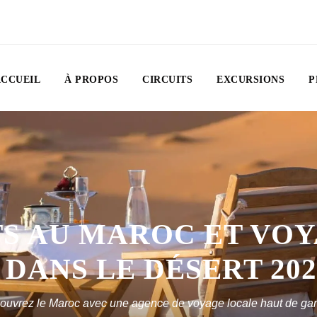
CCUEIL
À PROPOS
CIRCUITS
EXCURSIONS
P
TS AU MAROC ET VOY
DANS LE DÉSERT 202
ouvrez le Maroc avec une agence de voyage locale haut de g