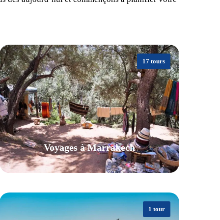
17 tours
Voyages à Marrakech
1 tour
VIEW ALL TOURS