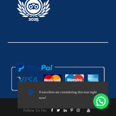
9 travellers are considering this tour right
now!
© 2024 Traverse Morocco All Rights Reserved.
Follow Us On: