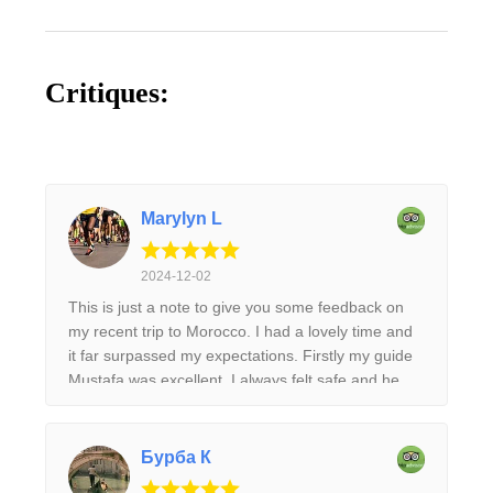
Critiques:
Marylyn L
2024-12-02
This is just a note to give you some feedback on
my recent trip to Morocco. I had a lovely time and
it far surpassed my expectations. Firstly my guide
Mustafa was excellent. I always felt safe and he
was really helpful and accommodating. On the
second last day when I wanted to go to the Jardin
Majorelle he managed to fit it into the programme
Бурба К
and also I got there before the large queues