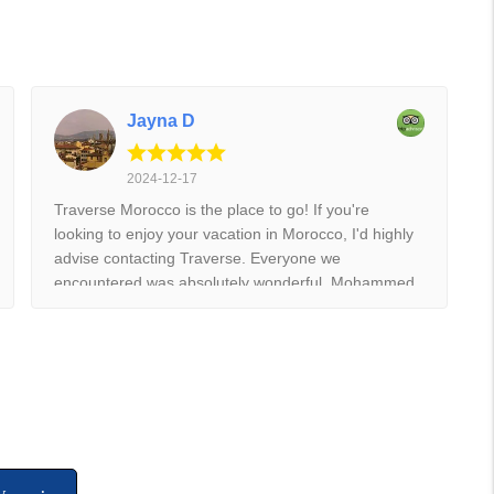
Jayna D
2024-12-17
Traverse Morocco is the place to go! If you're
looking to enjoy your vacation in Morocco, I'd highly
advise contacting Traverse. Everyone we
encountered was absolutely wonderful. Mohammed
helped to coordinate our trip while Abraham
provided transportation. Abraham was
WONDERFUL! So kind, patient and helpful. Despite
our frequent lateness, Abraham was so patient with
us and assisted us many times. Love him deep ❤️
Yakob was our tour guide for two days and he was
also so helpful, and knowledgeable. He provided us
with so much information about Moroccan history.