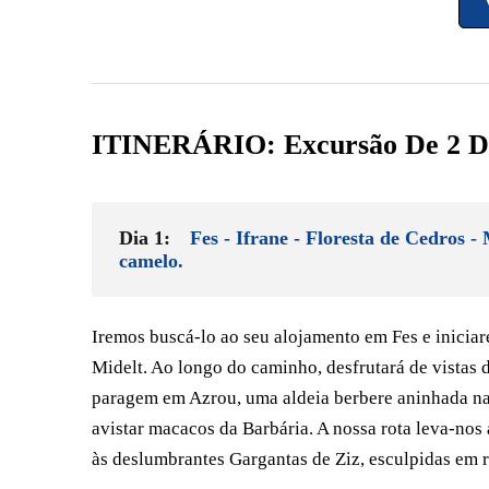
highlights to list them all. I must go again ! Thank
you very much to Mohamed Amraoui at Traverse
Morocco I will be recommending you to my family
and friends.
ITINERÁRIO: Excursão De 2 Di
Dia 1:
Fes - Ifrane - Floresta de Cedros 
camelo.
Iremos buscá-lo ao seu alojamento em Fes e inicia
Midelt. Ao longo do caminho, desfrutará de vistas
paragem em Azrou, uma aldeia berbere aninhada na 
avistar macacos da Barbária. A nossa rota leva-nos 
às deslumbrantes Gargantas de Ziz, esculpidas em 