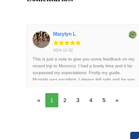
Marylyn L
2024-12-02
This is just a note to give you some feedback on my
recent trip to Morocco. I had a lovely time and it far
surpassed my expectations. Firstly my guide
Mustafa was excellent. I always felt safe and he was
really helpful and accommodating. On the second
last day when I wanted to go to the Jardin Majorelle
«
1
2
3
4
5
»
he managed to fit it into the programme and also I
got there before the large queues developed. The
accommodation was excellent- the riads were
particularly lovely and the overnight stay in the
luxury desert camp was truly magical. I was blown
away by the scenery. There were too many