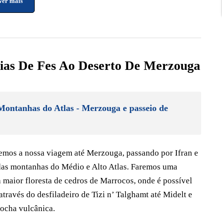
Ver mais
We were able to complete all our planned activities
smoothly. Thank you so much for your time and
assistance. Will definitely recommend!
as De Fes Ao Deserto De Merzouga
- Montanhas do Atlas - Merzouga e passeio de
remos a nossa viagem até Merzouga, passando por Ifran e
 das montanhas do Médio e Alto Atlas. Faremos uma
maior floresta de cedros de Marrocos, onde é possível
através do desfiladeiro de Tizi n’ Talghamt até Midelt e
rocha vulcânica.