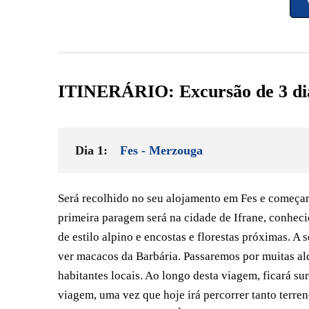
We were able to complete all our planned activities
smoothly. Thank you so much for your time and
assistance. Will definitely recommend!
ITINERÁRIO: Excursão de 3 di
Dia 1:
Fes - Merzouga
Será recolhido no seu alojamento em Fes e começará
primeira paragem será na cidade de Ifrane, conhec
de estilo alpino e encostas e florestas próximas. A
ver macacos da Barbária. Passaremos por muitas ald
habitantes locais. Ao longo desta viagem, ficará s
viagem, uma vez que hoje irá percorrer tanto terre