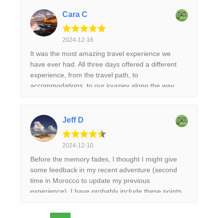
Cara C
2024-12-16
It was the most amazing travel experience we
have ever had. All three days offered a different
experience, from the travel path, to
accommodations, to our journey along the way.
Lhoucein was extremely knowledgeable, friendly,
accommodating, and a very good driver. We really
enjoyed our time with him, he was the best guide
Jeff D
and would highly recommend Traverse and
Lhoucein equally. Thank you for accommodating
2024-12-10
our last minute request and making a dream come
Before the memory fades, I thought I might give
true for my husband and I. Thank YOU!
some feedback in my recent adventure (second
time in Morocco to update my previous
experience). I have probably include these points
in the feedback form but just in case……Firstly, I
would like to say that I would ( and already have)