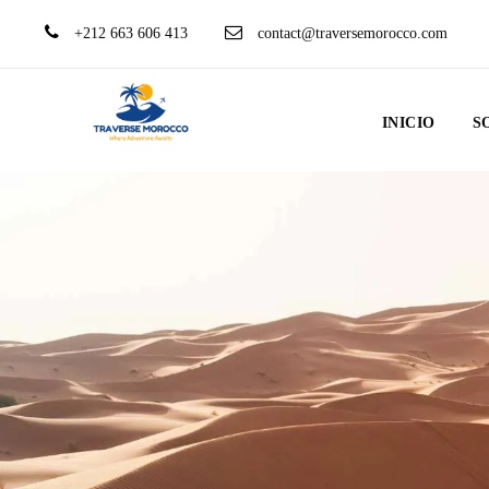
+212 663 606 413
contact@traversemorocco.com
INICIO
S