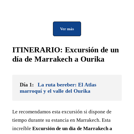
Hope to see you next time while exploring another
excellent, with standouts being Fes and
tour with you’
Ouarzazate…. A fascinating and diverse country,
with a new twist at every turn. Something every
day made me rethink my perceptions. All in all I
Ver más
had a great time. I would highly recommend both
Morocco and Traverse Morocco. Without doubt
absolutely Zayed. Any thanks for a great holiday )
ITINERARIO: Excursión de un
día de Marrakech a Ourika
Día 1:
La ruta bereber: El Atlas
marroquí y el valle del Ourika
Le recomendamos esta excursión si dispone de
tiempo durante su estancia en Marrakech. Esta
increíble
Excursión de un día de Marrakech a