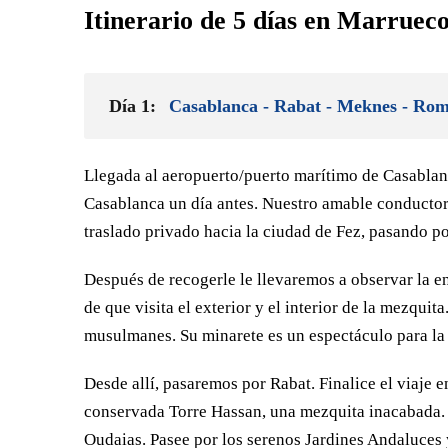
Itinerario de 5 días en Marruec
have him on file singing but its 61MB and wont
email!) I could not recommend Zayed highly
enough. The accommodation provided was
excellent, with standouts being Fes and
Día 1:
Casablanca - Rabat - Meknes - Rom
Ouarzazate…. A fascinating and diverse country,
with a new twist at every turn. Something every day
made me rethink my perceptions. All in all I had a
Llegada al aeropuerto/puerto marítimo de Casablanca 
great time. I would highly recommend both Morocco
and Traverse Morocco. Without doubt absolutely
Casablanca un día antes. Nuestro amable conductor/
Zayed. Any thanks for a great holiday )
traslado privado hacia la ciudad de Fez, pasando po
Después de recogerle le llevaremos a observar la 
de que visita el exterior y el interior de la mezquit
musulmanes. Su minarete es un espectáculo para la 
Desde allí, pasaremos por Rabat. Finalice el viaje e
conservada Torre Hassan, una mezquita inacabada. 
Oudaias. Pasee por los serenos Jardines Andaluces y