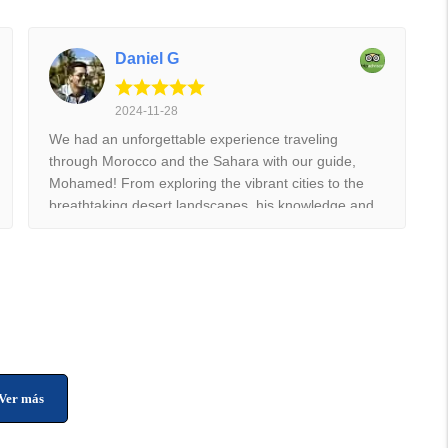
Daniel G
2024-11-28
We had an unforgettable experience traveling
through Morocco and the Sahara with our guide,
Mohamed! From exploring the vibrant cities to the
breathtaking desert landscapes, his knowledge and
passion brought the culture and history to life. He
made sure every detail was taken care of, allowing
us to fully immerse ourselves in the beauty of the
country. The camel trek through the dunes and night
under the stars was a highlight. I highly recommend
this trip to anyone looking for an authentic and
enriching adventure!
Ver más